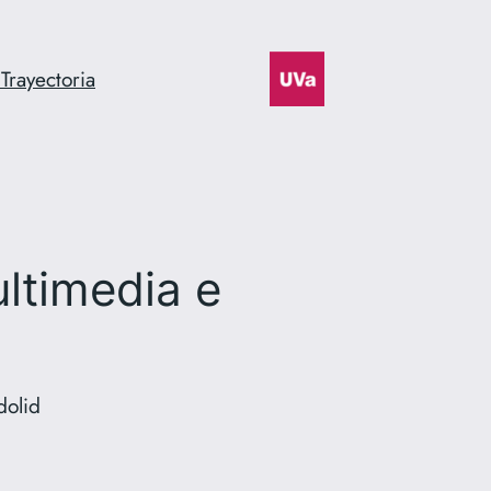
n
Trayectoria
ltimedia e
dolid